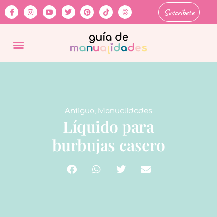
Suscríbete
Antiguo
,
Manualidades
Líquido para
burbujas casero