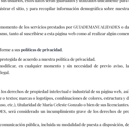
a sus usuarios, estos datos serán guardados y utilizados únicamente para e
nistrar el sitio, y para recopilar información demográfica sobre nuestr
quier momento de los servicios prestados por GUIADEMANUALIDADES o d
mo, tanto al suscribirse a esta página web como al realizar algún comen
nforme a sus
políticas de privacidad
.
rotegida de acuerdo a nuestra política de privacidad.
icar, en cualquier momento y sin necesidad de previo aviso, la 
legal.
s derechos de propiedad intelectual e industrial de su página web, as
re o textos; marcas o logotipos, combinaciones de colores, estructura y d
, etc.), titularidad de María Celeste Gonzalo o bien de sus licenciantes
será considerado un incumplimiento grave de los derechos de propie
omunicación pública, incluida su modalidad de puesta a disposición, de 