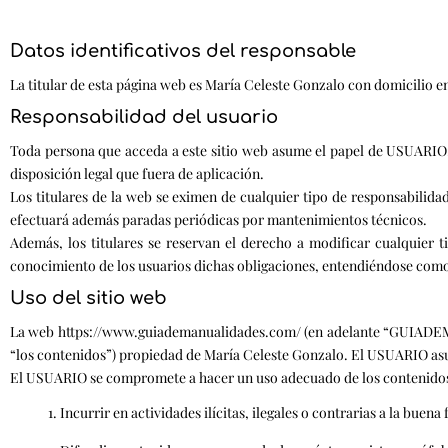
Datos identificativos del responsable
La titular de esta página web es María Celeste Gonzalo con domicilio 
Responsabilidad del usuario
Toda persona que acceda a este sitio web asume el papel de USUARIO
disposición legal que fuera de aplicación.
Los titulares de la web se eximen de cualquier tipo de responsabilidad 
efectuará además paradas periódicas por mantenimientos técnicos.
Además, los titulares se reservan el derecho a modificar cualquier t
conocimiento de los usuarios dichas obligaciones, entendiéndose como s
Uso del sitio web
La web https://www.guiademanualidades.com/ (en adelante “GUIADEMAN
“los contenidos”) propiedad de María Celeste Gonzalo. El USUARIO asu
El USUARIO se compromete a hacer un uso adecuado de los contenidos qu
Incurrir en actividades ilícitas, ilegales o contrarias a la buena 