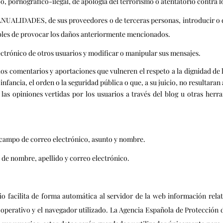
o, pornográfico-ilegal, de apología del terrorismo o atentatorio contra
NUALIDADES, de sus proveedores o de terceras personas, introducir o di
tibles de provocar los daños anteriormente mencionados.
electrónico de otros usuarios y modificar o manipular sus mensajes.
comentarios y aportaciones que vulneren el respeto a la dignidad de l
infancia, el orden o la seguridad pública o que, a su juicio, no resultara
opiniones vertidas por los usuarios a través del blog u otras herra
 campo de correo electrónico, asunto y nombre.
de nombre, apellido y correo electrónico.
o facilita de forma automática al servidor de la web información relati
a operativo y el navegador utilizado. La Agencia Española de Protección