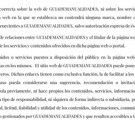
 incorrecta sobre la web de GUIADEMANUALIDADES, ni sobre los servic
na web en la que se establezca no contendrá ninguna marca, nombre c
pertenecientes a GUIADEMANUALIDADES, salvo autorización expresa de és
a de relaciones entre GUIADEMANUALIDADES y el titular de la página web 
s servicios y contenidos ofrecidos en dicha página web o portal.
 o servicios puestos a disposición del público en la página web o
luidas en los mismos. El sitio web de GUIADEMANUALIDADES puede poner 
ceros. Dichos enlaces tienen como exclusiva función, la de facilitar a lo
caso pueda considerarse una sugerencia, recomendación o invitac
 previamente, ni hace propios los contenidos, servicios, informacio
de responsabilidad, ni siquiera de forma indirecta o subsidiaria, por
, licitud, fiabilidad y utilidad de los contenidos, informaciones, comun
 web no gestionados por GUIADEMANUALIDADES y que resulten accesible