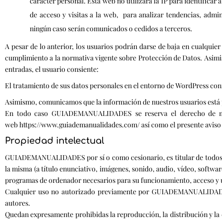
carácter personal. Esta web no utilizará la IP para identificar 
de acceso y visitas a la web, para analizar tendencias, admi
ningún caso serán comunicados o cedidos a terceros.
A pesar de lo anterior, los usuarios podrán darse de baja en cual
cumplimiento a la normativa vigente sobre Protección de Datos. Asimis
entradas, el usuario consiente:
El tratamiento de sus datos personales en el entorno de WordPress co
Asimismo, comunicamos que la información de nuestros usuarios está p
En todo caso GUIADEMANUALIDADES se reserva el derecho de modif
web https://www.guiademanualidades.com/ así como el presente aviso 
Propiedad intelectual
GUIADEMANUALIDADES por sí o como cesionario, es titular de todos lo
la misma (a título enunciativo, imágenes, sonido, audio, vídeo, softwa
programas de ordenador necesarios para su funcionamiento, acceso y uso
Cualquier uso no autorizado previamente por GUIADEMANUALIDADES, 
autores.
Quedan expresamente prohibidas la reproducción, la distribución y la c