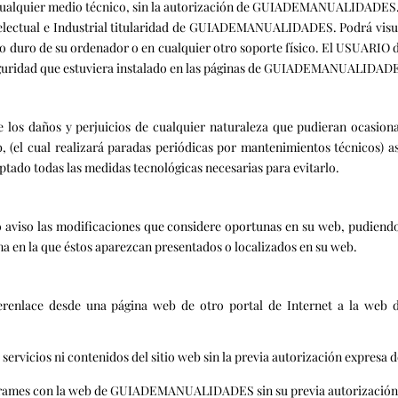
or cualquier medio técnico, sin la autorización de GUIADEMANUALIDADES
lectual e Industrial titularidad de GUIADEMANUALIDADES. Podrá visua
co duro de su ordenador o en cualquier otro soporte físico. El USUARIO d
 seguridad que estuviera instalado en las páginas de GUIADEMANUALIDAD
 daños y perjuicios de cualquier naturaleza que pudieran ocasionar,
b, (el cual realizará paradas periódicas por mantenimientos técnicos) a
ptado todas las medidas tecnológicas necesarias para evitarlo.
iso las modificaciones que considere oportunas en su web, pudiendo 
ma en la que éstos aparezcan presentados o localizados en su web.
hiperenlace desde una página web de otro portal de Internet a la
os servicios ni contenidos del sitio web sin la previa autorización ex
i frames con la web de GUIADEMANUALIDADES sin su previa autorización