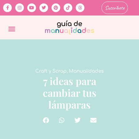
Suscríbete
Craft y Scrap
,
Manualidades
7 ideas para
cambiar tus
lámparas