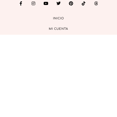
INICIO
MI CUENTA
CONTACTO
© GUÍA DE MANUALIDADES, 2022 | diseño:
mintha estudio
Newsletter
SU
M
ATE
A
NUESTRA
C
OMUNIDAD
Email*