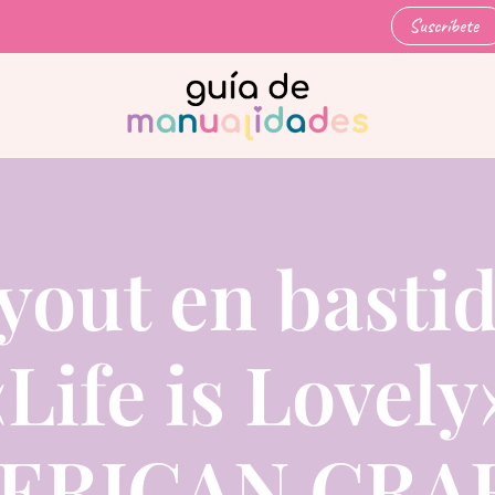
Suscríbete
yout en basti
Life is Lovely
ERICAN CRA