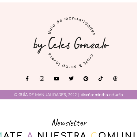
© GUÍA DE MANUALIDADES, 2022 | diseño:
mintha estudio
Newsletter
M
ATE
A
NUESTRA
C
OMUNI