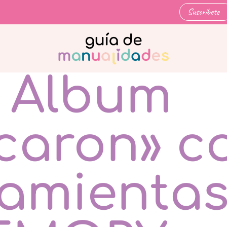
Suscríbete
i Álbum
caron» c
ramienta