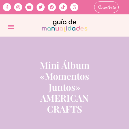
Suscríbete
Mini Álbum
«Momentos
Juntos»
AMERICAN
CRAFTS