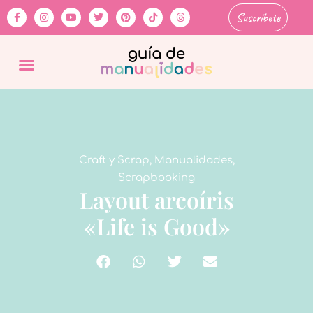
Suscríbete
Craft y Scrap
,
Manualidades
,
Scrapbooking
Layout arcoíris
«Life is Good»