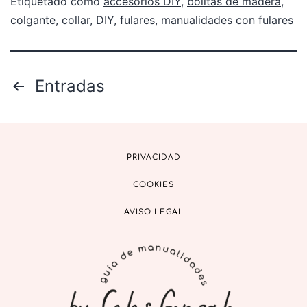
Etiquetado como
accesorios DIY
,
bolitas de madera
,
colgante
,
collar
,
DIY
,
fulares
,
manualidades con fulares
Entradas
PRIVACIDAD
COOKIES
AVISO LEGAL