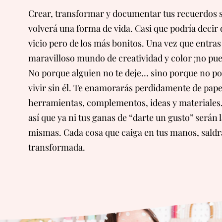
Crear, transformar y documentar tus recuerdos 
volverá una forma de vida. Casi que podría decir
vicio pero de los más bonitos. Una vez que entras
maravilloso mundo de creatividad y color ¡no pue
No porque alguien no te deje… sino porque no p
vivir sin él. Te enamorarás perdidamente de pape
herramientas, complementos, ideas y materiales
así que ya ni tus ganas de “darte un gusto” serán 
mismas. Cada cosa que caiga en tus manos, saldr
transformada.