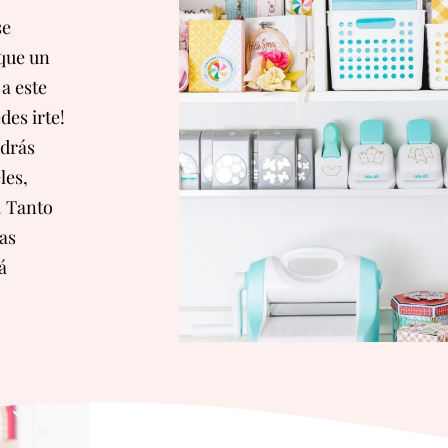
se
 que un
 a este
des irte!
odrás
les,
. Tanto
las
á