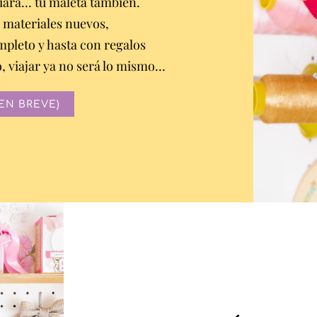
biará… tu maleta también.
 materiales nuevos,
pleto y hasta con regalos
, viajar ya no será lo mismo…
EN BREVE)