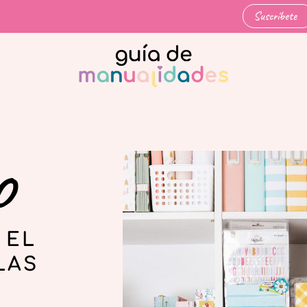
Suscríbete
o
 EL
LAS