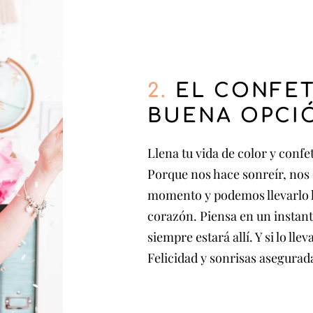
2.
EL CONFET
BUENA OPCI
Llena tu vida de color y confe
Porque nos hace sonreír, nos 
momento y podemos llevarlo ha
corazón. Piensa en un instant
siempre estará allí. Y si lo l
Felicidad y sonrisas asegura