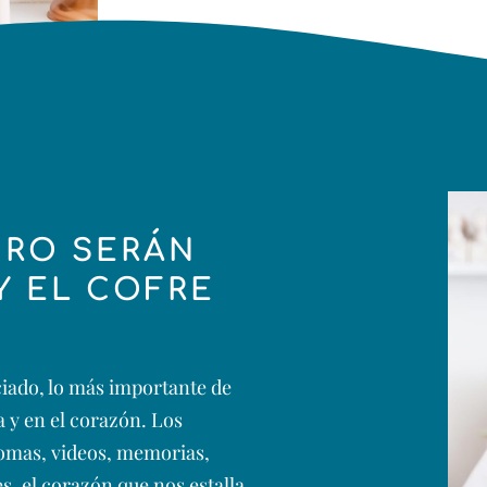
RO SERÁN
Y EL COFRE
iado, lo más importante de
a y en el corazón. Los
romas, videos, memorias,
, el corazón que nos estalla