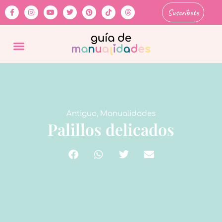
Suscríbete
Antiguo
,
Manualidades
Palillos delicados