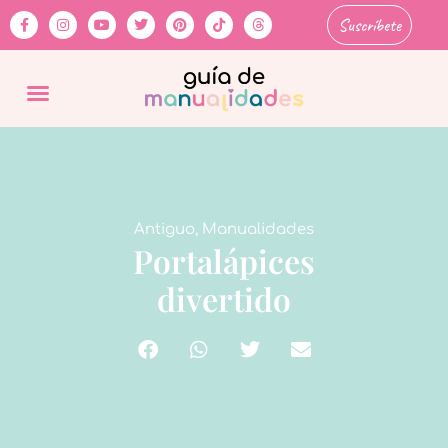
Suscríbete
Antiguo
,
Manualidades
Portalápices
divertido