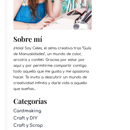
Sobre mí
¡Hola! Soy Celes, el alma creativa tras “Guía
de Manualidades”, un mundo de color,
arcoíris y confeti. Gracias por estar por
aquí y por permitirme compartir contigo
todo aquello que me gusta y me apasiona
hacer. Te invito a descubrir un mundo de
creatividad infinita y darle vida a aquello
que sueñas…
Categorías
Cardmaking
Craft y DIY
Craft y Scrap