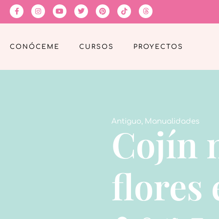
CONÓCEME
CURSOS
PROYECTOS
Antiguo
,
Manualidades
Cojín 
flores 