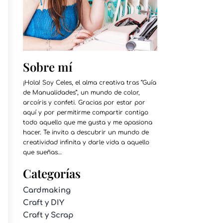
Sobre mí
¡Hola! Soy Celes, el alma creativa tras “Guía
de Manualidades”, un mundo de color,
arcoíris y confeti. Gracias por estar por
aquí y por permitirme compartir contigo
todo aquello que me gusta y me apasiona
hacer. Te invito a descubrir un mundo de
creatividad infinita y darle vida a aquello
que sueñas…
Categorías
Cardmaking
Craft y DIY
Craft y Scrap