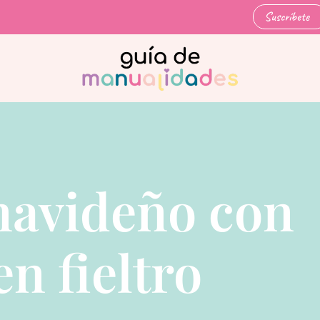
Suscríbete
navideño con
en fieltro