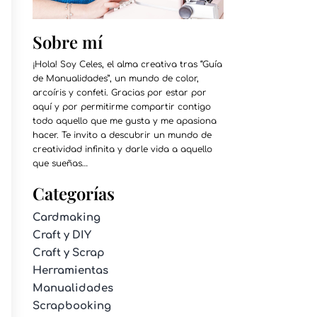
Sobre mí
¡Hola! Soy Celes, el alma creativa tras “Guía
de Manualidades”, un mundo de color,
arcoíris y confeti. Gracias por estar por
aquí y por permitirme compartir contigo
todo aquello que me gusta y me apasiona
hacer. Te invito a descubrir un mundo de
creatividad infinita y darle vida a aquello
que sueñas…
Categorías
Cardmaking
Craft y DIY
Craft y Scrap
Herramientas
Manualidades
Scrapbooking