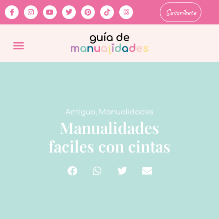
Suscríbete
Antiguo
,
Manualidades
Manualidades
faciles con cintas