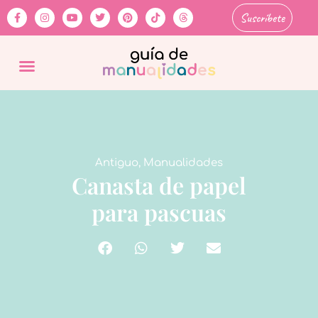
Suscríbete
Antiguo
,
Manualidades
Canasta de papel
para pascuas