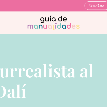
Suscríbete
urrealista al
Dalí