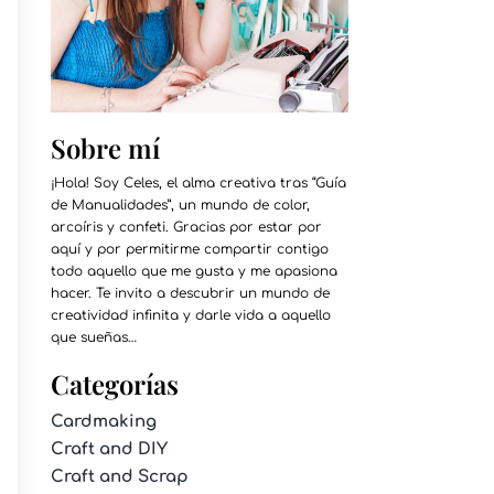
Sobre mí
¡Hola! Soy Celes, el alma creativa tras “Guía
de Manualidades”, un mundo de color,
arcoíris y confeti. Gracias por estar por
aquí y por permitirme compartir contigo
todo aquello que me gusta y me apasiona
hacer. Te invito a descubrir un mundo de
creatividad infinita y darle vida a aquello
que sueñas…
Categorías
Cardmaking
Craft and DIY
Craft and Scrap