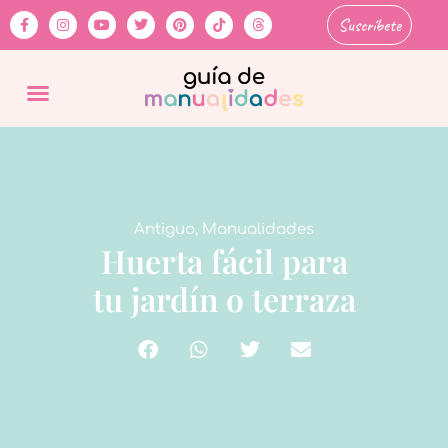
Suscríbete
Antiguo
,
Manualidades
Huerta fácil para
tu jardín o terraza