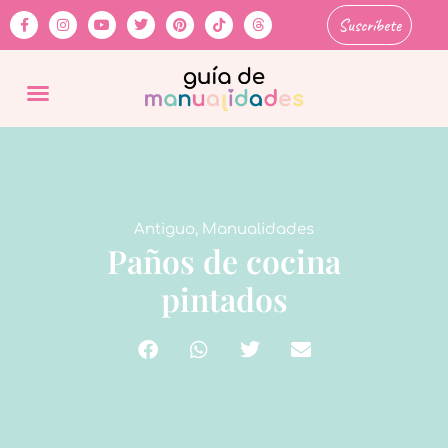
Suscríbete
Antiguo
,
Manualidades
Paños de cocina
pintados