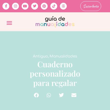
Suscríbete
Antiguo
,
Manualidades
Cuaderno
personalizado
para regalar