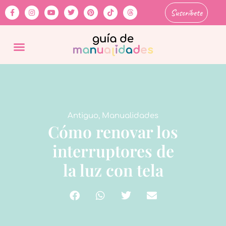
Suscríbete
Antiguo
,
Manualidades
Cómo renovar los
interruptores de
la luz con tela