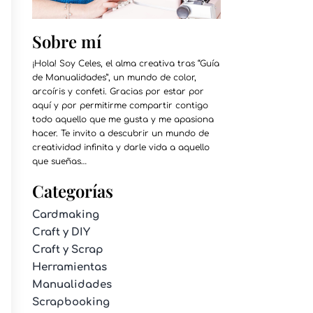
Sobre mí
¡Hola! Soy Celes, el alma creativa tras “Guía
de Manualidades”, un mundo de color,
arcoíris y confeti. Gracias por estar por
aquí y por permitirme compartir contigo
todo aquello que me gusta y me apasiona
hacer. Te invito a descubrir un mundo de
creatividad infinita y darle vida a aquello
que sueñas…
Categorías
Cardmaking
Craft y DIY
Craft y Scrap
Herramientas
Manualidades
Scrapbooking