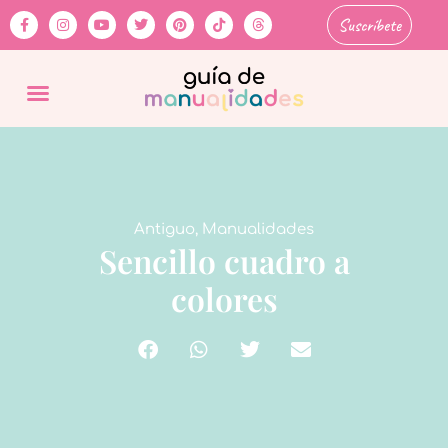
Suscríbete
Antiguo
,
Manualidades
Sencillo cuadro a
colores