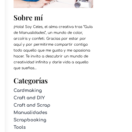
Sobre mí
¡Hola! Soy Celes, el alma creativa tras “Guía
de Manualidades”, un mundo de color,
arcoíris y confeti. Gracias por estar por
aquí y por permitirme compartir contigo
todo aquello que me gusta y me apasiona
hacer. Te invito a descubrir un mundo de
creatividad infinita y darle vida a aquello
que sueñas…
Categorías
Cardmaking
Craft and DIY
Craft and Scrap
Manualidades
Scrapbooking
Tools