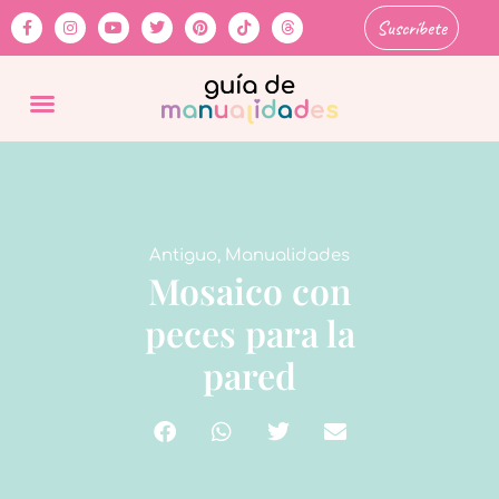
Suscríbete
Antiguo
,
Manualidades
Mosaico con
peces para la
pared