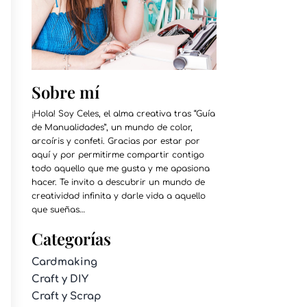
Sobre mí
¡Hola! Soy Celes, el alma creativa tras “Guía
de Manualidades”, un mundo de color,
arcoíris y confeti. Gracias por estar por
aquí y por permitirme compartir contigo
todo aquello que me gusta y me apasiona
hacer. Te invito a descubrir un mundo de
creatividad infinita y darle vida a aquello
que sueñas…
Categorías
Cardmaking
Craft y DIY
Craft y Scrap