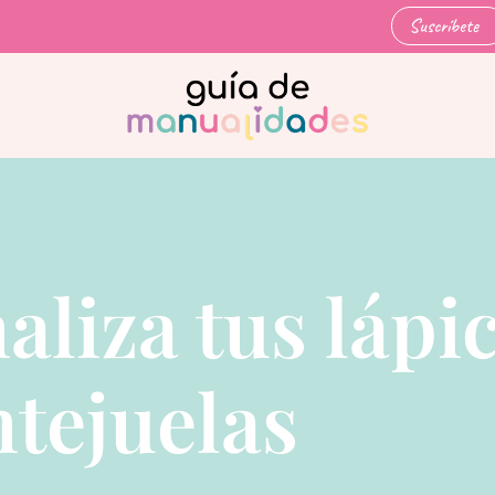
Suscríbete
aliza tus lápi
ntejuelas