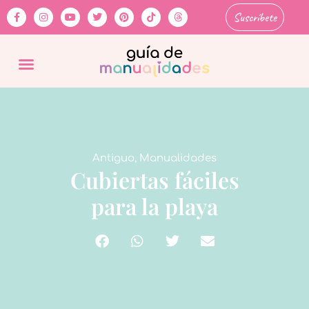
Suscríbete
Antiguo
,
Manualidades
Cubiertas fáciles
para la playa