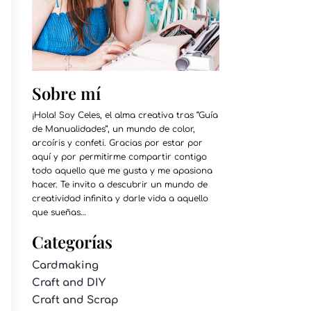
Sobre mí
¡Hola! Soy Celes, el alma creativa tras “Guía
de Manualidades”, un mundo de color,
arcoíris y confeti. Gracias por estar por
aquí y por permitirme compartir contigo
todo aquello que me gusta y me apasiona
hacer. Te invito a descubrir un mundo de
creatividad infinita y darle vida a aquello
que sueñas…
Categorías
Cardmaking
Craft and DIY
Craft and Scrap