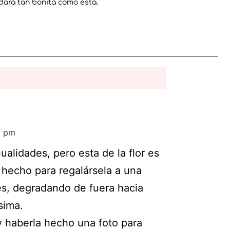
dará tan bonita como ésta.
5 pm
alidades, pero esta de la flor es
e hecho para regalársela a una
es, degradando de fuera hacia
sima.
 haberla hecho una foto para