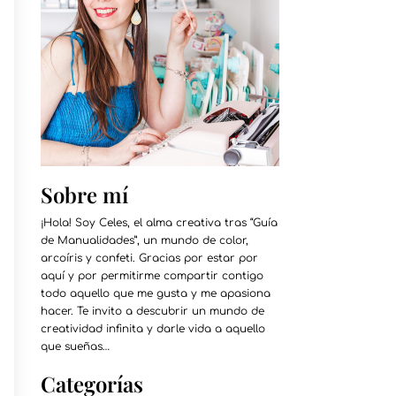
Sobre mí
¡Hola! Soy Celes, el alma creativa tras “Guía
de Manualidades”, un mundo de color,
arcoíris y confeti. Gracias por estar por
aquí y por permitirme compartir contigo
todo aquello que me gusta y me apasiona
hacer. Te invito a descubrir un mundo de
creatividad infinita y darle vida a aquello
que sueñas…
Categorías