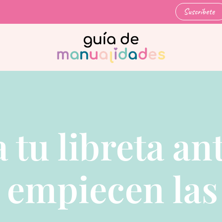
Suscríbete
 tu libreta an
 empiecen las