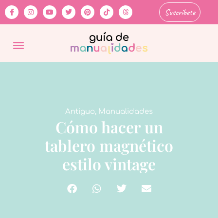
Suscríbete
Antiguo
,
Manualidades
Cómo hacer un
tablero magnético
estilo vintage