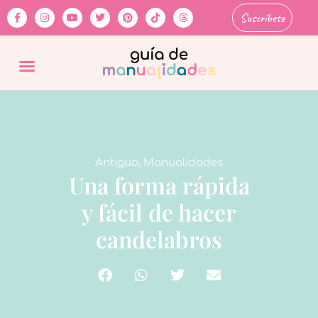
Suscríbete
Antiguo
,
Manualidades
Una forma rápida
y fácil de hacer
candelabros