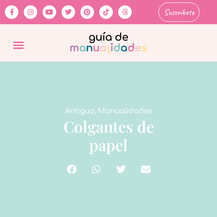
Suscríbete
Antiguo
,
Manualidades
Colgantes de
papel