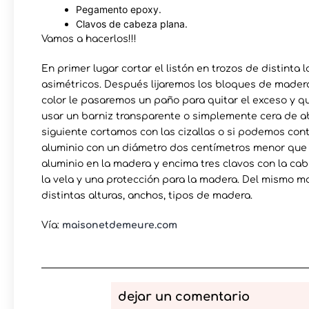
Pegamento epoxy.
Clavos de cabeza plana.
Vamos a hacerlos!!!
En primer lugar cortar el listón en trozos de distinta
asimétricos. Después lijaremos los bloques de madera 
color le pasaremos un paño para quitar el exceso y q
usar un barniz transparente o simplemente cera de ab
siguiente cortamos con las cizallas o si podemos cont
aluminio con un diámetro dos centímetros menor que e
aluminio en la madera y encima tres clavos con la cab
la vela y una protección para la madera. Del mismo 
distintas alturas, anchos, tipos de madera.
Vía:
maisonetdemeure.com
dejar un comentario