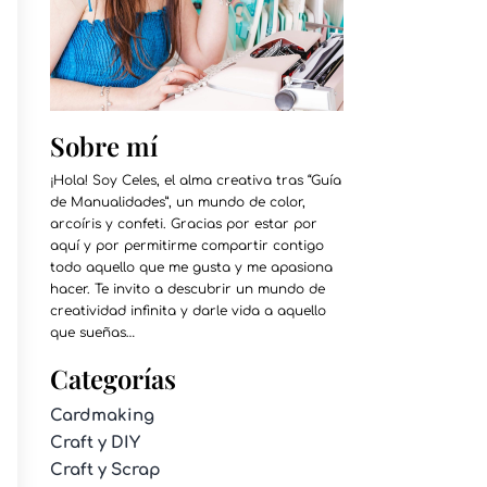
Sobre mí
¡Hola! Soy Celes, el alma creativa tras “Guía
de Manualidades”, un mundo de color,
arcoíris y confeti. Gracias por estar por
aquí y por permitirme compartir contigo
todo aquello que me gusta y me apasiona
hacer. Te invito a descubrir un mundo de
creatividad infinita y darle vida a aquello
que sueñas…
Categorías
Cardmaking
Craft y DIY
Craft y Scrap