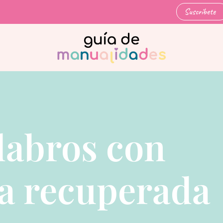
Suscríbete
labros con
a recuperada