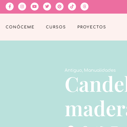
CONÓCEME
CURSOS
PROYECTOS
Antiguo
,
Manualidades
Cande
mader