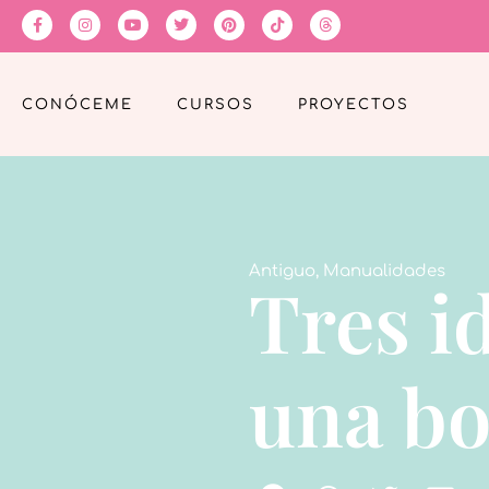
CONÓCEME
CURSOS
PROYECTOS
Antiguo
,
Manualidades
Tres i
una bo