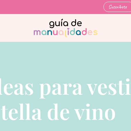
Suscríbete
deas para vesti
tella de vino