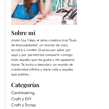
Sobre mí
¡Hola! Soy Celes, el alma creativa tras “Guía
de Manualidades”, un mundo de color,
arcoíris y confeti. Gracias por estar por
aquí y por permitirme compartir contigo
todo aquello que me gusta y me apasiona
hacer. Te invito a descubrir un mundo de
creatividad infinita y darle vida a aquello
que sueñas…
Categorías
Cardmaking
Craft y DIY
Craft y Scrap