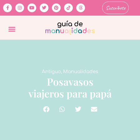
Suscríbete
Antiguo
,
Manualidades
Posavasos
viajeros para papá