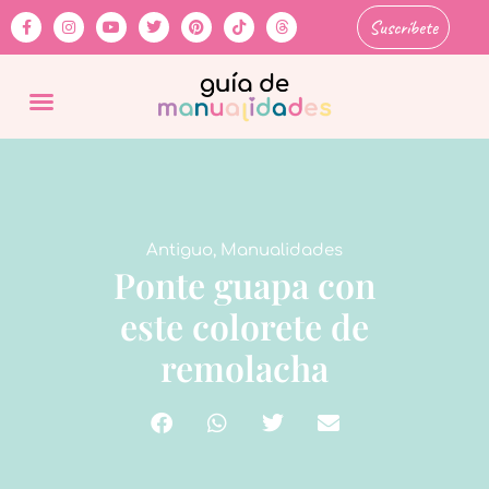
Suscríbete
Antiguo
,
Manualidades
Ponte guapa con
este colorete de
remolacha