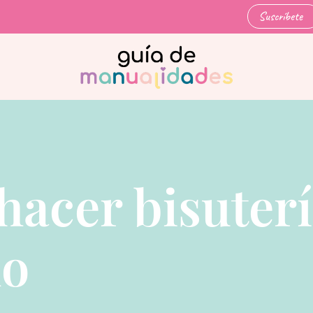
Suscríbete
acer bisuterí
lo