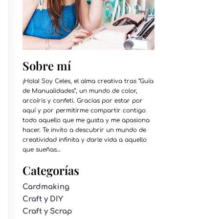
Sobre mí
¡Hola! Soy Celes, el alma creativa tras “Guía
de Manualidades”, un mundo de color,
arcoíris y confeti. Gracias por estar por
aquí y por permitirme compartir contigo
todo aquello que me gusta y me apasiona
hacer. Te invito a descubrir un mundo de
creatividad infinita y darle vida a aquello
que sueñas…
Categorías
Cardmaking
Craft y DIY
Craft y Scrap