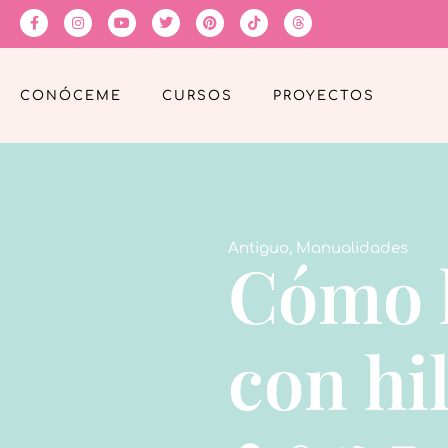
CONÓCEME
CURSOS
PROYECTOS
Antiguo
,
Manualidades
Cómo h
con hi