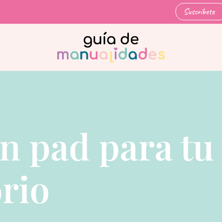
Suscríbete
n pad para tu
orio