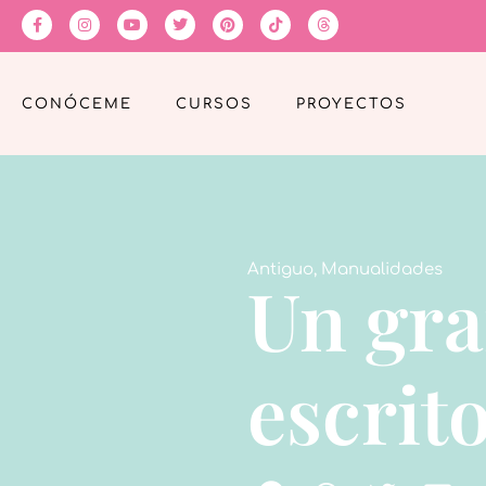
CONÓCEME
CURSOS
PROYECTOS
Antiguo
,
Manualidades
Un gra
escrit