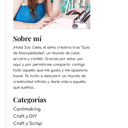
Sobre mí
¡Hola! Soy Celes, el alma creativa tras “Guía
de Manualidades”, un mundo de color,
arcoíris y confeti. Gracias por estar por
aquí y por permitirme compartir contigo
todo aquello que me gusta y me apasiona
hacer. Te invito a descubrir un mundo de
creatividad infinita y darle vida a aquello
que sueñas…
Categorías
Cardmaking
Craft y DIY
Craft y Scrap