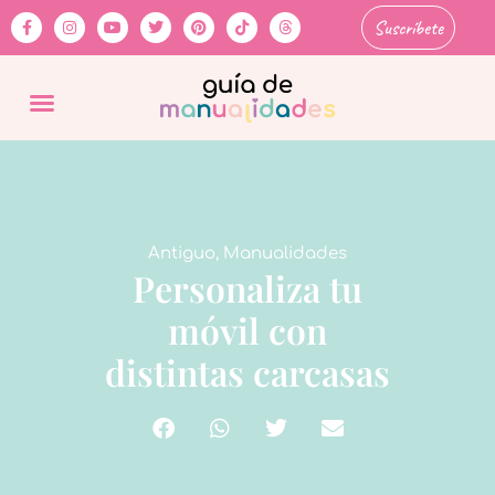
Suscríbete
Antiguo
,
Manualidades
Personaliza tu
móvil con
distintas carcasas