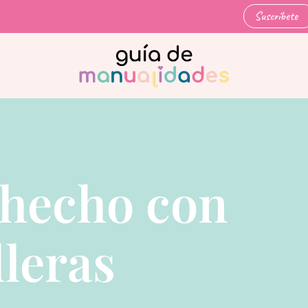
Suscríbete
 hecho con
leras