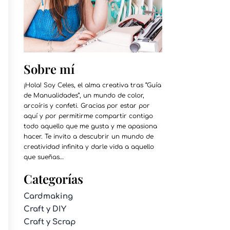
Sobre mí
¡Hola! Soy Celes, el alma creativa tras “Guía
de Manualidades”, un mundo de color,
arcoíris y confeti. Gracias por estar por
aquí y por permitirme compartir contigo
todo aquello que me gusta y me apasiona
hacer. Te invito a descubrir un mundo de
creatividad infinita y darle vida a aquello
que sueñas…
Categorías
Cardmaking
Craft y DIY
Craft y Scrap