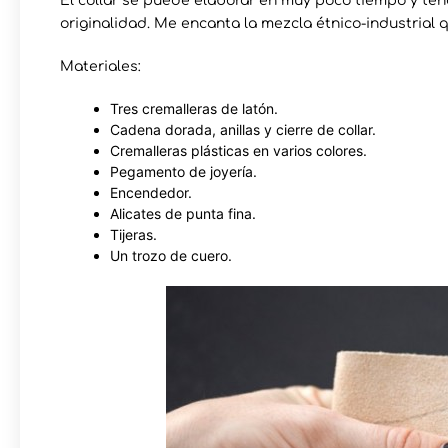
El collar se puede elaborar en muy poco tiempo y ten
originalidad. Me encanta la mezcla étnico-industrial q
Materiales:
Tres cremalleras de latón.
Cadena dorada, anillas y cierre de collar.
Cremalleras plásticas en varios colores.
Pegamento de joyería.
Encendedor.
Alicates de punta fina.
Tijeras.
Un trozo de cuero.