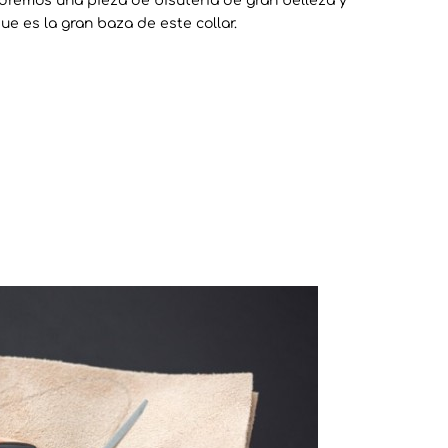
dremos una pieza de bisutería de gran belleza y
ue es la gran baza de este collar.