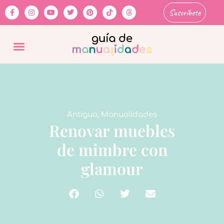
Suscríbete
Antiguo
,
Manualidades
Renovar muebles
de mimbre con
glamour