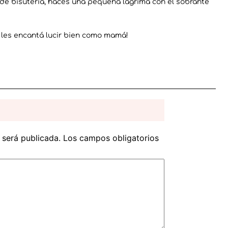
er de bisutería, haces una pequeña lágrima con el sobrante
as les encantá lucir bien como mamá!
 será publicada.
Los campos obligatorios