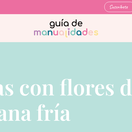
Suscríbete
s con flores 
ana fría