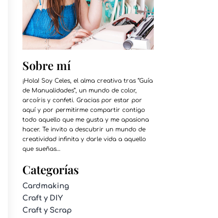
Sobre mí
¡Hola! Soy Celes, el alma creativa tras “Guía
de Manualidades”, un mundo de color,
arcoíris y confeti. Gracias por estar por
aquí y por permitirme compartir contigo
todo aquello que me gusta y me apasiona
hacer. Te invito a descubrir un mundo de
creatividad infinita y darle vida a aquello
que sueñas…
Categorías
Cardmaking
Craft y DIY
Craft y Scrap