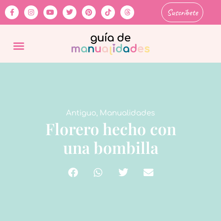
Suscríbete
Antiguo
,
Manualidades
Florero hecho con
una bombilla