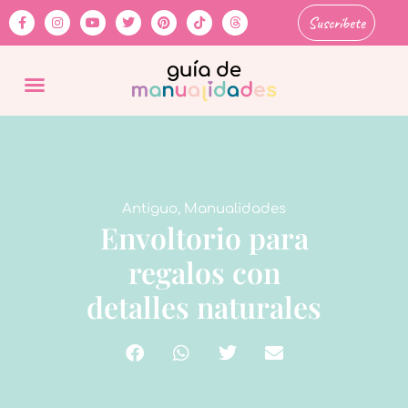
Suscríbete
Antiguo
,
Manualidades
Envoltorio para
regalos con
detalles naturales