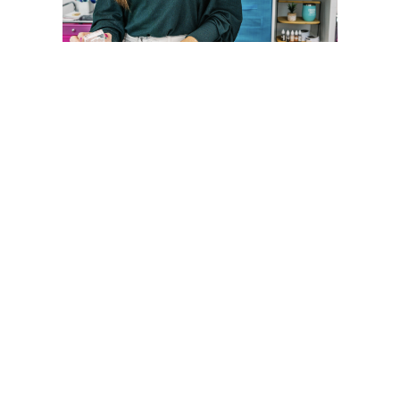
CATHERINE POOLER STORE
Sígueme
Compartir: