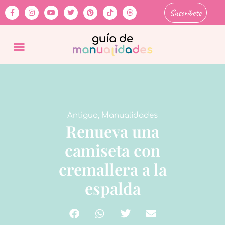
Suscríbete
Antiguo
,
Manualidades
Renueva una
camiseta con
cremallera a la
espalda