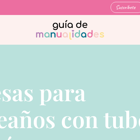
Suscríbete
sas para
años con tub