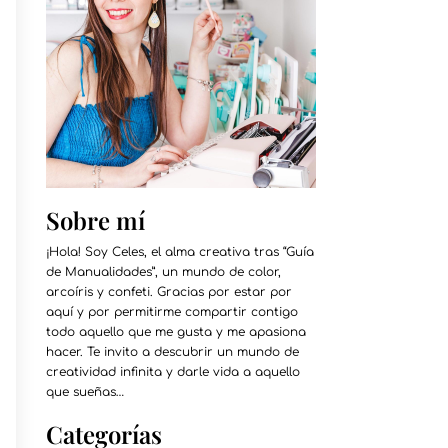
Sobre mí
¡Hola! Soy Celes, el alma creativa tras “Guía
de Manualidades”, un mundo de color,
arcoíris y confeti. Gracias por estar por
aquí y por permitirme compartir contigo
todo aquello que me gusta y me apasiona
hacer. Te invito a descubrir un mundo de
creatividad infinita y darle vida a aquello
que sueñas…
Categorías