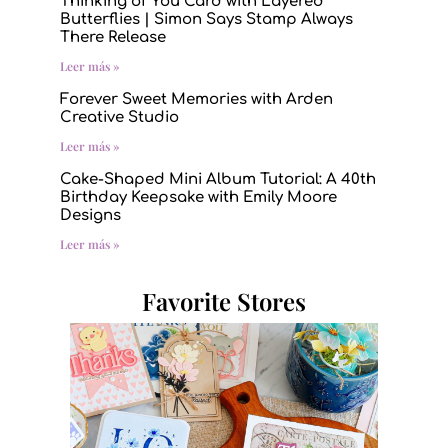
Thinking of You Card with Layered
Butterflies | Simon Says Stamp Always
There Release
Leer más »
Forever Sweet Memories with Arden
Creative Studio
Leer más »
Cake-Shaped Mini Album Tutorial: A 40th
Birthday Keepsake with Emily Moore
Designs
Leer más »
Favorite Stores