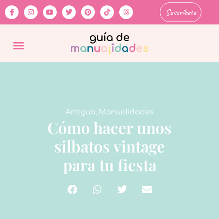
Suscríbete
Antiguo
,
Manualidades
Cómo hacer unos
silbatos vintage
para tu fiesta