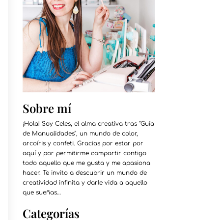
Sobre mí
¡Hola! Soy Celes, el alma creativa tras “Guía
de Manualidades”, un mundo de color,
arcoíris y confeti. Gracias por estar por
aquí y por permitirme compartir contigo
todo aquello que me gusta y me apasiona
hacer. Te invito a descubrir un mundo de
creatividad infinita y darle vida a aquello
que sueñas…
Categorías