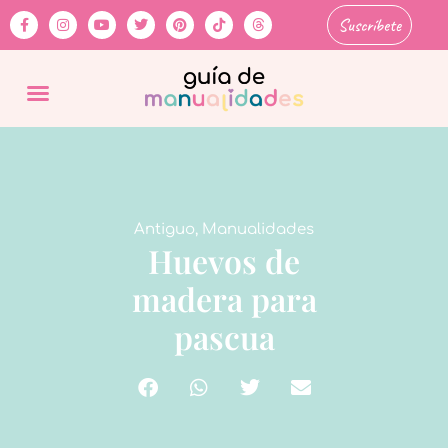
Suscríbete
Antiguo
,
Manualidades
Huevos de
madera para
pascua