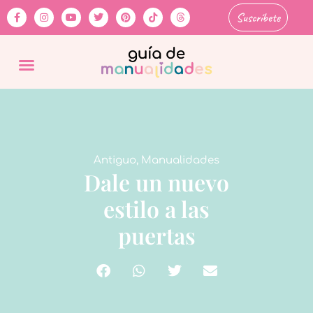
Suscríbete
Antiguo
,
Manualidades
Dale un nuevo
estilo a las
puertas